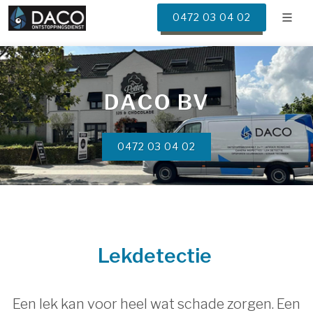
0472 03 04 02
DACO BV
0472 03 04 02
Lekdetectie
Een lek kan voor heel wat schade zorgen. Een