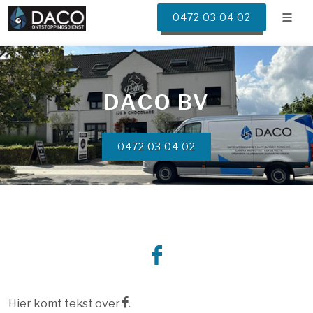
0472 03 04 02
DACO BV
0472 03 04 02
Hier komt tekst over
.